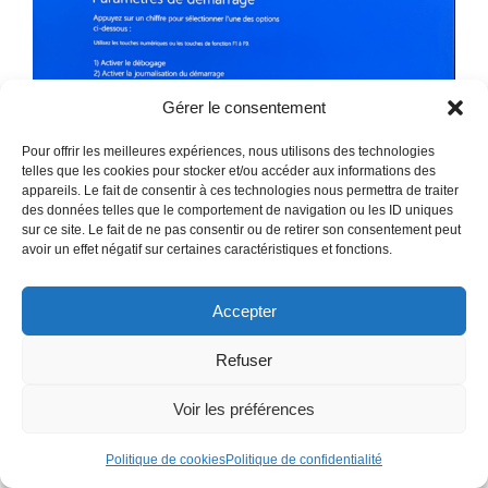
Gérer le consentement
Pour offrir les meilleures expériences, nous utilisons des technologies
telles que les cookies pour stocker et/ou accéder aux informations des
appareils. Le fait de consentir à ces technologies nous permettra de traiter
des données telles que le comportement de navigation ou les ID uniques
sur ce site. Le fait de ne pas consentir ou de retirer son consentement peut
Votre ordinateur va ensuite redémarrer en
avoir un effet négatif sur certaines caractéristiques et fonctions.
mode sans échec
Accepter
Désinstallation des pilotes graphiques
Refuser
Une fois que votre ordinateur a redémarré, suivez
Voir les préférences
les étapes suivantes :
Politique de cookies
Politique de confidentialité
Déconnectez votre ordinateur d’internet, et