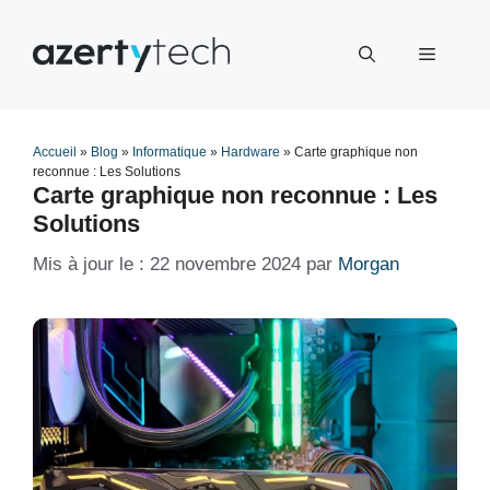
Aller
au
Menu
contenu
Accueil
»
Blog
»
Informatique
»
Hardware
»
Carte graphique non
reconnue : Les Solutions
Carte graphique non reconnue : Les
Solutions
22 novembre 2024
par
Morgan