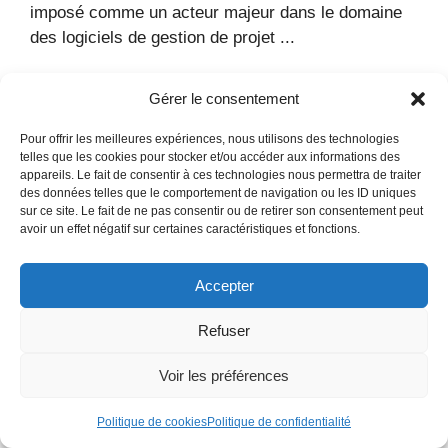
imposé comme un acteur majeur dans le domaine
des logiciels de gestion de projet ...
Gérer le consentement
Pour offrir les meilleures expériences, nous utilisons des technologies
telles que les cookies pour stocker et/ou accéder aux informations des
appareils. Le fait de consentir à ces technologies nous permettra de traiter
des données telles que le comportement de navigation ou les ID uniques
sur ce site. Le fait de ne pas consentir ou de retirer son consentement peut
avoir un effet négatif sur certaines caractéristiques et fonctions.
Accepter
Refuser
LOGICIELS POUR ENTREPRISES
EBP logiciel : avis clients, avantages et
Voir les préférences
inconvénients des solutions de gestion pour
entreprises
27 Juin 2025
Michel
Politique de cookies
Politique de confidentialité
Les logiciels de gestion d’entreprise jouent un rôle