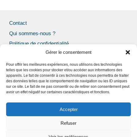
Contact
Qui sommes-nous ?
Politique de confidentialité
Gérer le consentement
Mentions Légales
CGU
Pour offrir les meilleures expériences, nous utilisons des technologies
telles que les cookies pour stocker et/ou accéder aux informations des
Politique de cookies (UE)
appareils. Le fait de consentir à ces technologies nous permettra de traiter
des données telles que le comportement de navigation ou les ID uniques
Blog
sur ce site. Le fait de ne pas consentir ou de retirer son consentement peut
avoir un effet négatif sur certaines caractéristiques et fonctions.
Facebook
Accepter
X / Twitter
Refuser
Voir les préférences