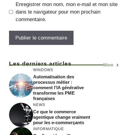
Enregistrer mon nom, mon e-mail et mon site
dans le navigateur pour mon prochain
commentaire.
A
l
Les derniers articles
More
t
WINDOWS
e
Automatisation des
r
processus métier :
comment l’IA générative
n
transforme les PME
a
françaises
t
NEWS
Ce que le commerce
i
agentique change vraiment
v
pour les e-commerçants
e
INFORMATIQUE
: