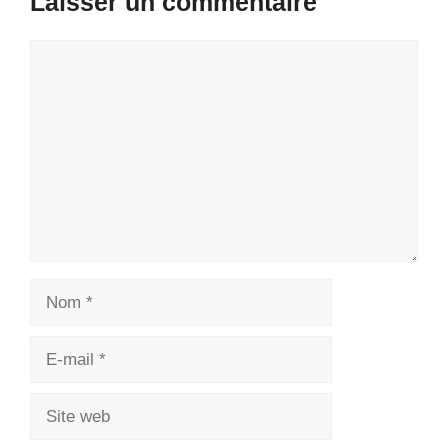
Laisser un commentaire
Commentaire
Nom
E-
mail
Site
web