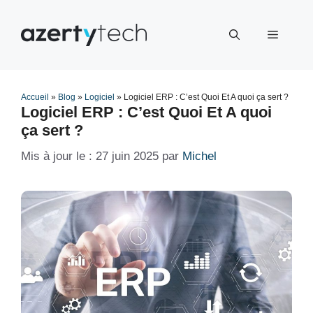
Aller
au
Menu
contenu
Accueil
»
Blog
»
Logiciel
»
Logiciel ERP : C’est Quoi Et A quoi ça sert ?
Logiciel ERP : C’est Quoi Et A quoi
ça sert ?
27 juin 2025
par
Michel