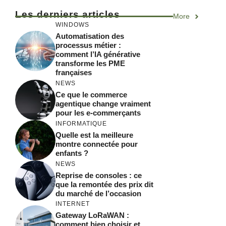
l
Les derniers articles
More
t
WINDOWS
e
Automatisation des
r
processus métier :
comment l’IA générative
n
transforme les PME
a
françaises
t
NEWS
Ce que le commerce
i
agentique change vraiment
v
pour les e-commerçants
e
INFORMATIQUE
:
Quelle est la meilleure
montre connectée pour
enfants ?
NEWS
Reprise de consoles : ce
que la remontée des prix dit
du marché de l’occasion
INTERNET
Gateway LoRaWAN :
comment bien choisir et