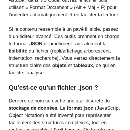
Astuce : dans VS Code, ouvrez le fichier puis
utilisez « Format Document » (Alt + Maj + F) pour
l’indenter automatiquement et en faciliter la lecture.
Si le contenu ressemble à un pavé illisible, passez
à un éditeur avancé. Ces outils prennent en charge
le format
JSON
et améliorent radicalement la
lisibilité
du fichier (repli/affichage arborescent,
indentation, recherche). Vous verrez directement la
structure claire des
objets
et
tableaux
, ce qui en
facilite l’analyse.
Qu’est-ce qu’un fichier .json ?
Derrière ce nom se cache une star discrète du
stockage de données
. Le
format json
(JavaScript
Object Notation) a été inventé pour représenter
facilement des structures complexes, tout en
restant accessible à l’œil humain. On le retrouve