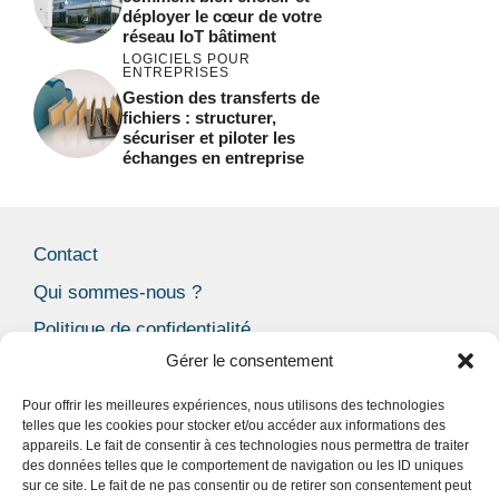
déployer le cœur de votre
réseau IoT bâtiment
LOGICIELS POUR
ENTREPRISES
Gestion des transferts de
fichiers : structurer,
sécuriser et piloter les
échanges en entreprise
Contact
Qui sommes-nous ?
Politique de confidentialité
Gérer le consentement
Mentions Légales
CGU
Pour offrir les meilleures expériences, nous utilisons des technologies
telles que les cookies pour stocker et/ou accéder aux informations des
Politique de cookies (UE)
appareils. Le fait de consentir à ces technologies nous permettra de traiter
des données telles que le comportement de navigation ou les ID uniques
Blog
sur ce site. Le fait de ne pas consentir ou de retirer son consentement peut