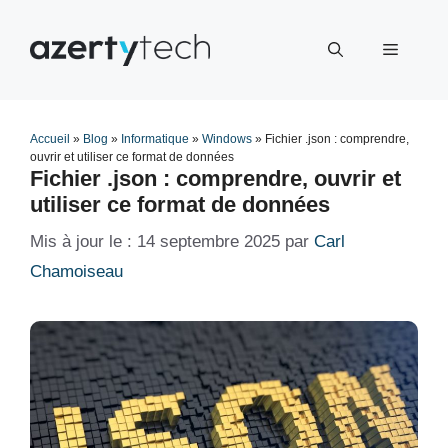
Aller
au
Menu
contenu
Accueil
»
Blog
»
Informatique
»
Windows
»
Fichier .json : comprendre,
ouvrir et utiliser ce format de données
Fichier .json : comprendre, ouvrir et
utiliser ce format de données
14 septembre 2025
par
Carl
Chamoiseau